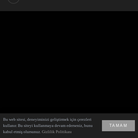
Bu web sitesi, deneyiminizi geliştirmek için çerezleri
kullanır. Bu siteyi kullanmaya devam ederseniz, bunu
TAMAM
kabul etmiş olursunuz.
Gizlilik Politikası