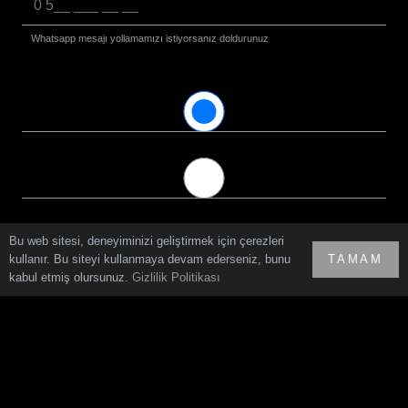
Whatsapp mesajı yollamamızı istiyorsanız doldurunuz
Tüm gelişmeleri öğrenmek istiyorum.
Yalnızca yeni projelerden haberdar olmak istiyorum.
Bu web sitesi, deneyiminizi geliştirmek için çerezleri
kullanır. Bu siteyi kullanmaya devam ederseniz, bunu
TAMAM
kabul etmiş olursunuz.
Gizlilik Politikası
Hikayemiz