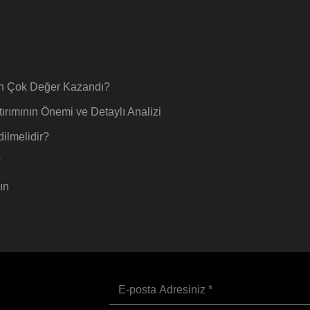
 En Çok Değer Kazandı?
rımının Önemi ve Detaylı Analizi
ilmelidir?
?
ın