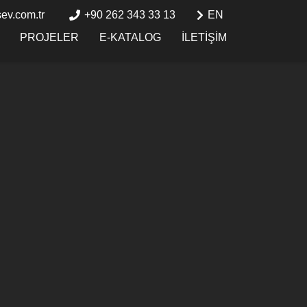
ev.com.tr
+90 262 343 33 13
EN
PROJELER
E-KATALOG
İLETIŞIM