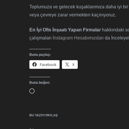
Toplumuza ve gelecek kuşaklarımıza daha iyi bir
veya çevreye zarar vermekten kaçınıyoruz.
En İyi Ofis İnşaatı Yapan Firmalar
hakkındaki so
çalışmaları
İnstagram Hesabımızdan
da İnceleyeb
Bunu paylaş:
Facebook
X
Bunu beğen:
Yükleniyor...
BU YAZIYI PAYLAŞ