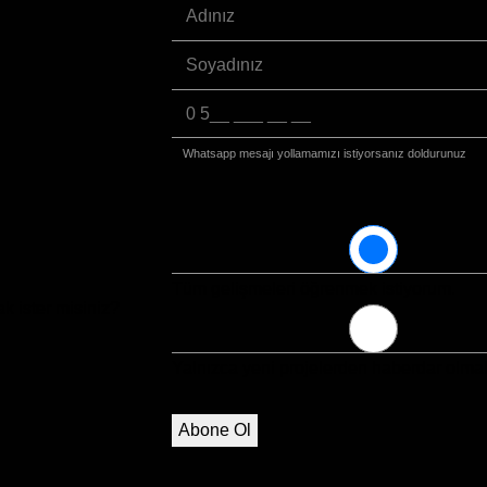
Whatsapp mesajı yollamamızı istiyorsanız doldurunuz
Tüm gelişmeleri öğrenmek istiyorum.
ak ister misiniz?
Yalnızca yeni projelerden haberdar olmak