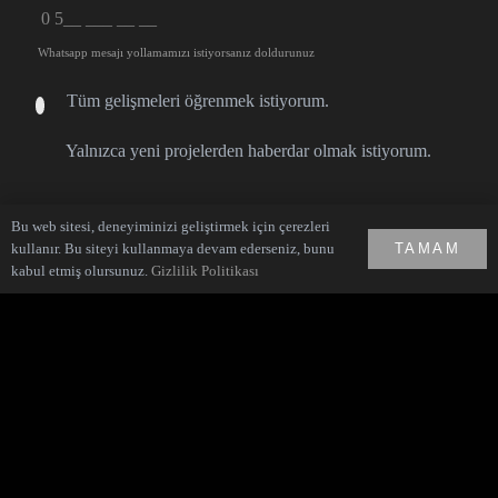
Whatsapp mesajı yollamamızı istiyorsanız doldurunuz
Tüm gelişmeleri öğrenmek istiyorum.
Yalnızca yeni projelerden haberdar olmak istiyorum.
Bu web sitesi, deneyiminizi geliştirmek için çerezleri
kullanır. Bu siteyi kullanmaya devam ederseniz, bunu
TAMAM
kabul etmiş olursunuz.
Gizlilik Politikası
Hikayemiz
Blog