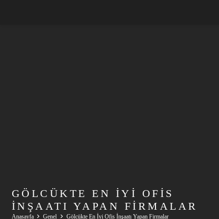
GÖLCÜKTE EN İYI OFIS
İNŞAATI YAPAN FIRMALAR
Anasayfa
Genel
Gölcükte En İyi Ofis İnşaatı Yapan Firmalar