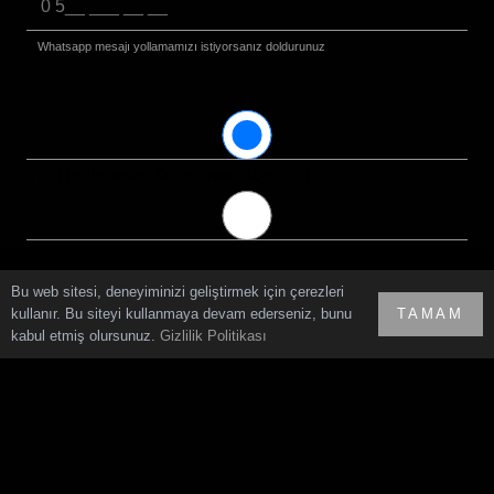
Whatsapp mesajı yollamamızı istiyorsanız doldurunuz
Tüm gelişmeleri öğrenmek istiyorum.
Yalnızca yeni projelerden haberdar olmak istiyorum.
Bu web sitesi, deneyiminizi geliştirmek için çerezleri
kullanır. Bu siteyi kullanmaya devam ederseniz, bunu
TAMAM
kabul etmiş olursunuz.
Gizlilik Politikası
Hikayemiz