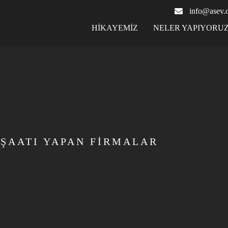
info@asev.
HİKAYEMİZ
NELER YAPIYORU
ŞAATI YAPAN FIRMALAR