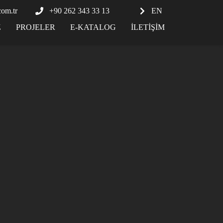
com.tr
+90 262 343 33 13
EN
Z
PROJELER
E-KATALOG
İLETIŞIM