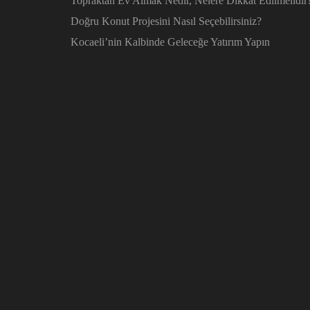
Topraktan Ev Almak Nedir, Nelere Dikkat Edilmelidir
Doğru Konut Projesini Nasıl Seçebilirsiniz?
Kocaeli’nin Kalbinde Geleceğe Yatırım Yapın